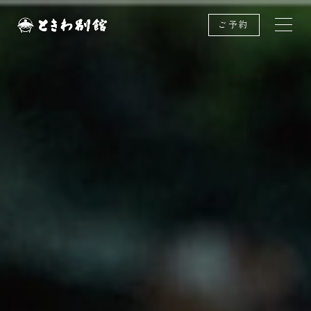
ご予約
JP
EN
ときわ別館について
客 室
料 理
温 泉
館 内
周辺観光
アクセス